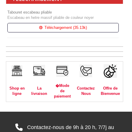
Tabouret escabeau pliable
Escabeau en hetre massif pliable de couleur noyer
Téléchargement (35.13k)
�Mode
Shop en
La
Contactez
Offre de
de
ligne
livraison
Nous
Bienvenue
paiement
Contactez-nous de 9h à 20 h, 7/7j au