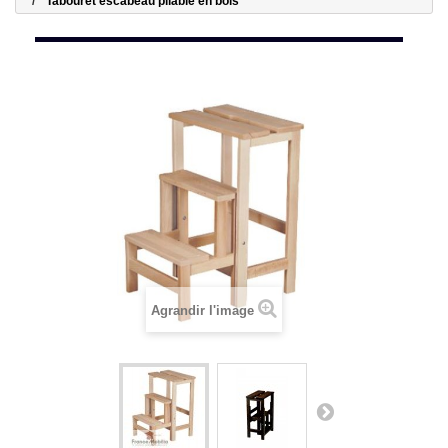
Tabouret escabeau pliable en bois
Agrandir l'image