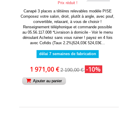
Prix réduit !
Canapé 3 places a têtières relevables modèle PISE
Composez votre salon, droit, plutôt à angle, avec pouf,
convertible, relaxant, à vous de choisir !
Renseignement téléphonique et commande possible
au 05.56.117.008 *Livraison à domicile - Voir le menu
déroulant Achetez sans vous ruiner ! payez en 4 fois
avec Cofidis (Taux 2.2%)524,03€ 524,03€...
délai 7 semaines de fabrication
1 971,00 €
-10%
2 190,00 €
Ajouter au panier