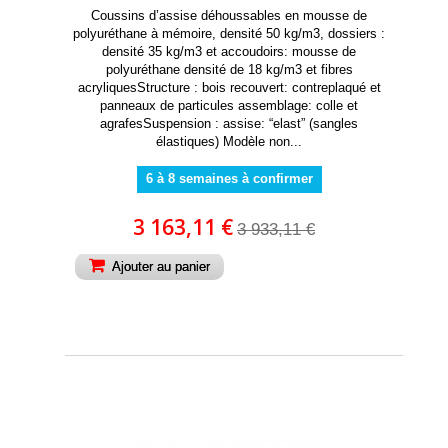
Coussins d’assise déhoussables en mousse de
polyuréthane à mémoire, densité 50 kg/m3, dossiers :
densité 35 kg/m3 et accoudoirs: mousse de
polyuréthane densité de 18 kg/m3 et fibres
acryliquesStructure : bois recouvert: contreplaqué et
panneaux de particules assemblage: colle et
agrafesSuspension : assise: “elast” (sangles
élastiques) Modèle non...
6 à 8 semaines à confirmer
3 163,11 €
3 933,11 €
Ajouter au panier