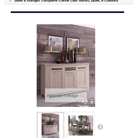
Salle à manger complète chêne clair buffet, table, 6 chaises
Agrandir l'image