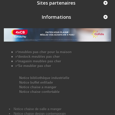
Sites partenaires
Informations
✅meubles pas cher pour la maison
✅destock meubles pas cher
✅magasin meubles pas cher
✅Se meubler pas cher
Notice bibliothèque industrielle
Notice buffet enfilade
Notice chaise a manger
Notice chaise confortable
Notice chaise de salle a manger
Notice chaise design contemporain