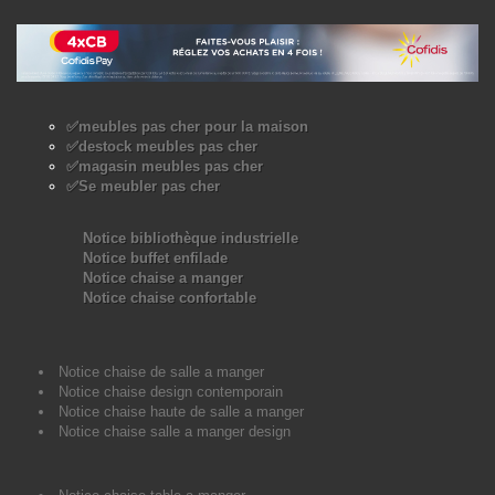
✅meubles pas cher pour la maison
✅destock meubles pas cher
✅magasin meubles pas cher
✅Se meubler pas cher
Notice bibliothèque industrielle
Notice buffet enfilade
Notice chaise a manger
Notice chaise confortable
Notice chaise de salle a manger
Notice chaise design contemporain
Notice chaise haute de salle a manger
Notice chaise salle a manger design