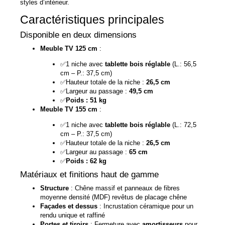
styles d’intérieur.
Caractéristiques principales
Disponible en deux dimensions
Meuble TV 125 cm
:
✅1 niche avec
tablette bois réglable
(L.: 56,5
cm – P.: 37,5 cm)
✅Hauteur totale de la niche :
26,5 cm
✅Largeur au passage :
49,5 cm
✅
Poids : 51 kg
Meuble TV 155 cm
:
✅1 niche avec
tablette bois réglable
(L.: 72,5
cm – P.: 37,5 cm)
✅Hauteur totale de la niche :
26,5 cm
✅Largeur au passage :
65 cm
✅
Poids : 62 kg
Matériaux et finitions haut de gamme
Structure
: Chêne massif et panneaux de fibres
moyenne densité (MDF) revêtus de placage chêne
Façades et dessus
: Incrustation céramique pour un
rendu unique et raffiné
Portes et tiroirs
: Fermeture avec
amortisseurs
pour