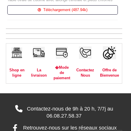
Téléchargement (487.94k)
�Mode
Shop en
La
Contactez
Offre de
de
ligne
livraison
Nous
Bienvenue
paiement
Contactez-nous de 9h à 20 h, 7/7j au
06.08.27.58.37
Retrouvez-nous sur les réseaux sociaux