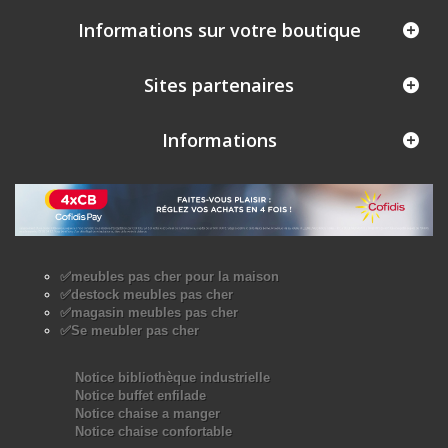
Informations sur votre boutique
Sites partenaires
Informations
✅meubles pas cher pour la maison
✅destock meubles pas cher
✅magasin meubles pas cher
✅Se meubler pas cher
Notice bibliothèque industrielle
Notice buffet enfilade
Notice chaise a manger
Notice chaise confortable