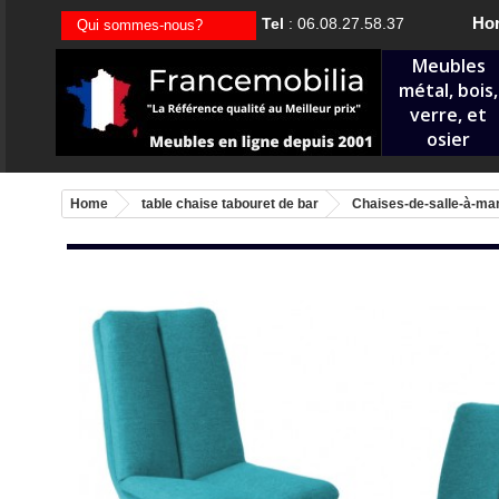
Hor
Tel
: 06.08.27.58.37
Qui sommes-nous?
Meubles
métal, bois,
verre, et
osier
Home
table chaise tabouret de bar
Chaises-de-salle-à-ma