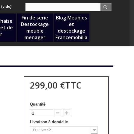
Recherche :
(vide)
Fin de serie
Blog Meubles
chaise
Destockage
et
et de
meuble
destockage
r
menager
Francemobilia
299,00 €
TTC
Quantité
Livraison à domicile
Ou Livrer ?