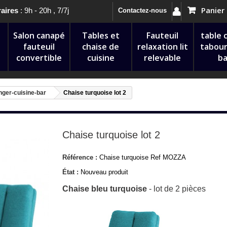
Panier
aires
: 9h - 20h , 7/7j
Contactez-nous
Salon canapé
Tables et
Fauteuil
table 
fauteuil
chaise de
relaxation lit
tabour
convertible
cuisine
relevable
ba
nger-cuisine-bar
Chaise turquoise lot 2
Chaise turquoise lot 2
Référence :
Chaise turquoise Ref MOZZA
État :
Nouveau produit
Chaise bleu turquoise
- lot de 2 pièces