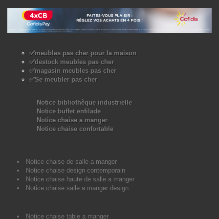
✅meubles pas cher pour la maison
✅destock meubles pas cher
✅magasin meubles pas cher
✅Se meubler pas cher
Notice bibliothèque industrielle
Notice buffet enfilade
Notice chaise a manger
Notice chaise confortable
Notice chaise de salle a manger
Notice chaise design contemporain
Notice chaise haute de salle a manger
Notice chaise salle a manger design
Notice chaise table a manger