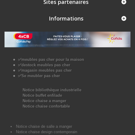
Sites partenaires
Informations
✅meubles pas cher pour la maison
✅destock meubles pas cher
✅magasin meubles pas cher
✅Se meubler pas cher
Notice bibliothèque industrielle
Notice buffet enfilade
Notice chaise a manger
Notice chaise confortable
Notice chaise de salle a manger
Notice chaise design contemporain