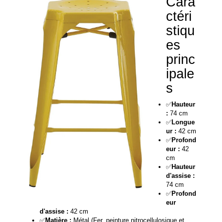
Cara
ctéri
stiqu
es
princ
ipale
s
✅
Hauteur
:
74 cm
✅
Longue
ur :
42 cm
✅
Profond
eur :
42
cm
✅
Hauteur
d'assise :
74 cm
✅
Profond
eur
d'assise :
42 cm
✅
Matière :
Métal (Fer, peinture nitrocellulosique et