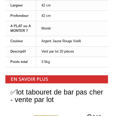
Largeur
42 cm
Profondeur
42 cm
A PLAT ou A
Monté
MONTER ?
Couleur
Argent Jaune Rouge Vieilli
Descriptif
Vent par lot 20 pièces
Poids total
3.5kg
EN SAVOIR PLUS
✅lot tabouret de bar pas cher
- vente par lot