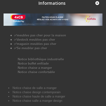
Informations
✅meubles pas cher pour la maison
✅destock meubles pas cher
✅magasin meubles pas cher
✅Se meubler pas cher
Notice bibliothèque industrielle
Notice buffet enfilade
Notice chaise a manger
Notice chaise confortable
Notice chaise de salle a manger
Notice chaise design contemporain
Notice chaise haute de salle a manger
Notice chaise salle a manger design