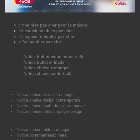
✅meubles pas cher pour la maison
✅destock meubles pas cher
✅magasin meubles pas cher
✅Se meubler pas cher
Notice bibliothèque industrielle
Notice buffet enfilade
Notice chaise a manger
Notice chaise confortable
Notice chaise de salle a manger
Notice chaise design contemporain
Notice chaise haute de salle a manger
Notice chaise salle a manger design
Notice chaise table a manger
Notice portemanteaux metal