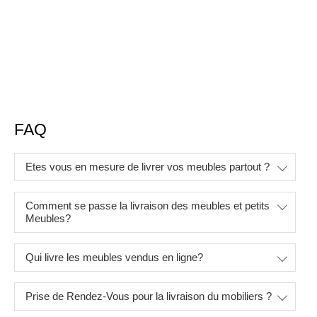
mange,debout,mange debout pliable professionnel,mange
debout a rallonge,tables mange debout pas cher,mange
debout houssé,table mange debout acier,6 mange
debout,mange debout a vendre
FAQ
Etes vous en mesure de livrer vos meubles partout ?
Comment se passe la livraison des meubles et petits
Meubles?
Qui livre les meubles vendus en ligne?
Prise de Rendez-Vous pour la livraison du mobiliers ?