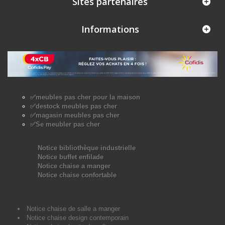
Sites partenaires
Informations
✅meubles pas cher pour la maison
✅destock meubles pas cher
✅magasin meubles pas cher
✅Se meubler pas cher
Notice bibliothèque industrielle
Notice buffet enfilade
Notice chaise a manger
Notice chaise confortable
Notice chaise de salle a manger
Notice chaise design contemporain