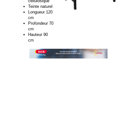
cellulosique
Teinte naturel
Longueur 120
cm
Profondeur 70
cm
Hauteur 90
cm
table haute mange debout,mange debout,table mange
debout,mange debout bois,mange debout 4 personnes,mange
debout 6 personnes,table haute a manger,mange debout
design,mange debout bois massif,pieds mange debout,table
haute à manger,mange debout inox,mange debout original
table mange debout pas cher,mange debout interieur,mange
debout rabattable,achat mange debout mange debout 4
places,pieds pour mange debout,mange debout cooper,prix
mange debout,taille mange debout,grand mange
debout,mange debout table,mange debout 80x80,mange
debout pliante,mange debout reception,mangé debout,mange
debout 50x50,table mange debout 80 cm,pieds de table
mange debout,mange debout pliant 80 cm,mange debout 6
places,mange,debout,rallonge,mange debout prix,pieds de