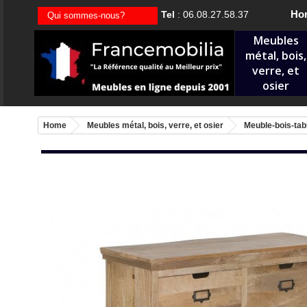
Hor
Tel
: 06.08.27.58.37
Qui sommes-nous?
Meubles
métal, bois,
verre, et
osier
Home
Meubles métal, bois, verre, et osier
Meuble-bois-tabl