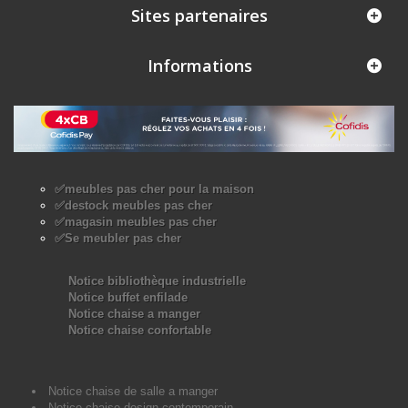
Sites partenaires
Informations
✅meubles pas cher pour la maison
✅destock meubles pas cher
✅magasin meubles pas cher
✅Se meubler pas cher
Notice bibliothèque industrielle
Notice buffet enfilade
Notice chaise a manger
Notice chaise confortable
Notice chaise de salle a manger
Notice chaise design contemporain