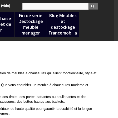
Recherche :
(vide)
Fin de serie
Blog Meubles
chaise
Destockage
et
et de
meuble
destockage
r
menager
Francemobilia
on de meubles à chaussures qui allient fonctionnalité, style et
eurs. Que vous cherchiez un meuble à chaussures moderne et
es tiroirs, des portes battantes ou coulissantes et des
haussures, des bottes hautes aux baskets.
aux de haute qualité pour garantir la durabilité et la longue
dernes.