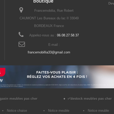
boutique
Dev
Francemobilia, Rue Robert
CAUMONT Les Bureaux du lac II 33049
BORDEAUX France
Appelez-nous au :
06.08.27.58.37
E-mail :
francemobillia33@gmail.com
asin meubles pas cher
✅destock meubles pas cher
Notice chaise
Notice meuble
Notice meuble