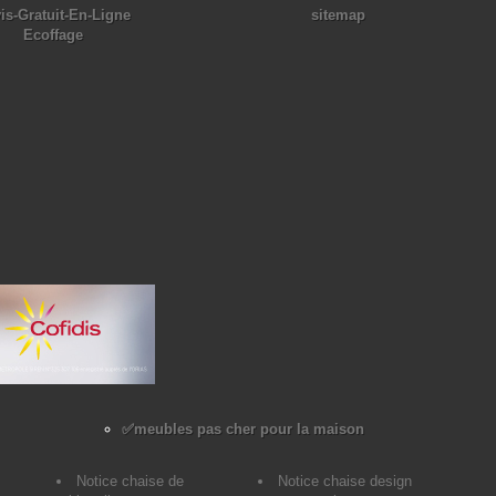
is-Gratuit-En-Ligne
sitemap
Ecoffage
✅meubles pas cher pour la maison
Notice chaise de
Notice chaise design