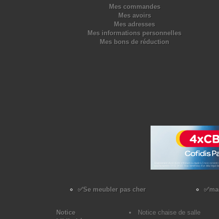
Mes commandes
Mes avoirs
Mes adresses
Mes informations personnelles
Mes bons de réduction
✅Se meubler pas cher
✅mag
Notice
Notice chaise de salle