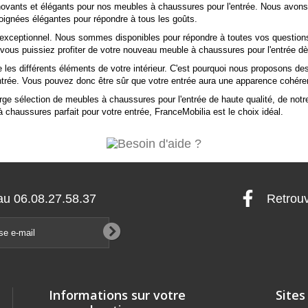
nnovants et élégants pour nos meubles à chaussures pour l'entrée. Nous avon
oignées élégantes pour répondre à tous les goûts.
exceptionnel. Nous sommes disponibles pour répondre à toutes vos questions
e vous puissiez profiter de votre nouveau meuble à chaussures pour l'entrée d
les différents éléments de votre intérieur. C'est pourquoi nous proposons de
trée. Vous pouvez donc être sûr que votre entrée aura une apparence cohéren
e sélection de meubles à chaussures pour l'entrée de haute qualité, de notre
 à chaussures parfait pour votre entrée, FranceMobilia est le choix idéal.
au 06.08.27.58.37
Retrouv
Informations sur votre
Sites