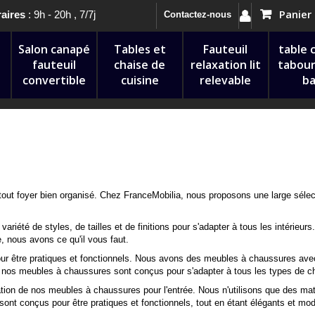
Panier
aires
: 9h - 20h , 7/7j
Contactez-nous
Salon canapé
Tables et
Fauteuil
table 
fauteuil
chaise de
relaxation lit
tabour
convertible
cuisine
relevable
ba
out foyer bien organisé. Chez FranceMobilia, nous proposons une large sélecti
ariété de styles, de tailles et de finitions pour s'adapter à tous les intéri
, nous avons ce qu'il vous faut.
 être pratiques et fonctionnels. Nous avons des meubles à chaussures avec d
 nos meubles à chaussures sont conçus pour s'adapter à tous les types de c
tion de nos meubles à chaussures pour l'entrée. Nous n'utilisons que des matéri
nt conçus pour être pratiques et fonctionnels, tout en étant élégants et mo